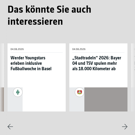
Das könnte Sie auch
interessieren
Werder
„Stadtradeln“
T
04.08.2026
04.08.2026
Youngstars
2026:
lä
erleben
Bayer
m
Werder Youngstars
„Stadtradeln“ 2026: Bayer
erleben inklusive
04 und TSV spulen mehr
inklusive
04
al
Fußballwoche in Basel
als 18.000 Kilometer ab
Fußballwoche
und
2
in
TSV
K
Basel
spulen
fü
mehr
d
SV
Bayer
als
g
Werder
04
18.000
Z
Bremen
Leverkusen
Kilometer
ab
Weite
Zurück