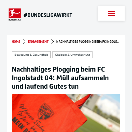
Suche
#BUNDESLIGAWIRKT
HOME
ENGAGEMENT
NACHHALTIGES PLOGGING BEIM FC INGOLSTADT 04: MÜLL AUFSAMMELN UND LAUFEND GUTES TUN
Bewegung & Gesundheit
Ökologie & Umweltschutz
Nachhaltiges Plogging beim FC
Ingolstadt 04: Müll aufsammeln
und laufend Gutes tun