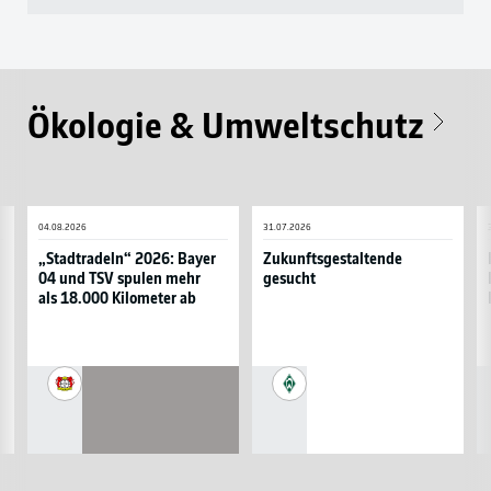
Ökologie & Umweltschutz
„Stadtradeln“
Zukunftsgestaltende
H
04.08.2026
31.07.2026
2026:
gesucht
9
Bayer
u
„Stadtradeln“ 2026: Bayer
Zukunftsgestaltende
04 und TSV spulen mehr
gesucht
04
s
als 18.000 Kilometer ab
und
P
TSV
s
spulen
N
mehr
H
Bayer
SV
als
Z
04
Werder
18.000
Leverkusen
Bremen
Kilometer
ab