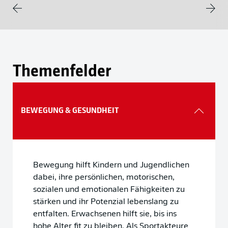
Weite
Zurück
Themenfelder
BEWEGUNG & GESUNDHEIT
Bewegung hilft Kindern und Jugendlichen
dabei, ihre persönlichen, motorischen,
sozialen und emotionalen Fähigkeiten zu
stärken und ihr Potenzial lebenslang zu
entfalten. Erwachsenen hilft sie, bis ins
hohe Alter fit zu bleiben. Als Sportakteure