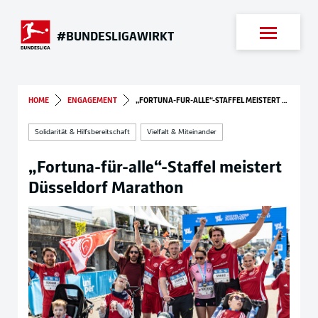
Suche
#BUNDESLIGAWIRKT
HOME
ENGAGEMENT
„FORTUNA-FÜR-ALLE“-STAFFEL MEISTERT DÜSSELDORF MARATHON
Solidarität & Hilfsbereitschaft
Vielfalt & Miteinander
„Fortuna-für-alle“-Staffel meistert
Düsseldorf Marathon