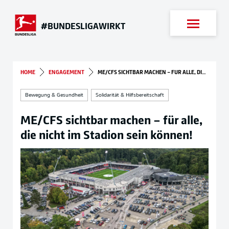
Suche
#BUNDESLIGAWIRKT
HOME
ENGAGEMENT
ME/CFS SICHTBAR MACHEN – FÜR ALLE, DIE NICHT IM STADION SEIN KÖNNEN!
Bewegung & Gesundheit
Solidarität & Hilfsbereitschaft
ME/CFS sichtbar machen – für alle,
die nicht im Stadion sein können!