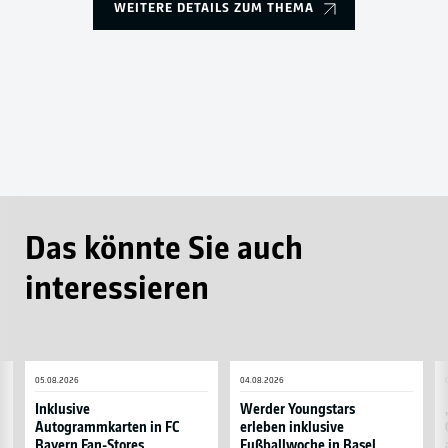
WEITERE DETAILS ZUM THEMA
Das könnte Sie auch
interessieren
Inklusive
Werder
„
05.08.2026
04.08.2026
Autogrammkarten
Youngstars
2
in
erleben
B
Inklusive
Werder Youngstars
Autogrammkarten in FC
erleben inklusive
FC
inklusive
0
Bayern Fan-Stores
Fußballwoche in Basel