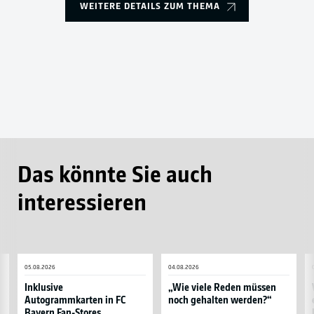
WEITERE DETAILS ZUM THEMA
Das könnte Sie auch
interessieren
Inklusive
„Wie
W
05.08.2026
04.08.2026
Autogrammkarten
viele
Y
in
Reden
e
Inklusive
„Wie viele Reden müssen
Autogrammkarten in FC
noch gehalten werden?“
FC
müssen
in
Bayern Fan-Stores