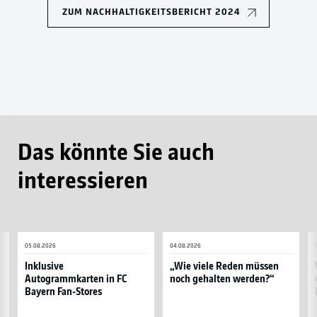
ZUM NACHHALTIGKEITSBERICHT 2024
Das könnte Sie auch
interessieren
Inklusive
„Wie
W
05.08.2026
04.08.2026
Autogrammkarten
viele
Y
in
Reden
e
Inklusive
„Wie viele Reden müssen
Autogrammkarten in FC
noch gehalten werden?“
FC
müssen
in
Bayern Fan-Stores
Bayern
noch
F
Fan-
gehalten
in