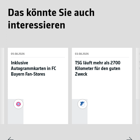
Das könnte Sie auch
interessieren
Inklusive
TSG
S
05.08.2026
03.08.2026
Autogrammkarten
läuft
d
in
mehr
N
Inklusive
TSG läuft mehr als 2700
Autogrammkarten in FC
Kilometer für den guten
FC
als
vo
Bayern Fan-Stores
Zweck
Bayern
2700
E
Fan-
Kilometer
Stores
für
den
guten
FC
TSG
Zweck
Bayern
1899
München
Hoffenheim
Weite
Zurück