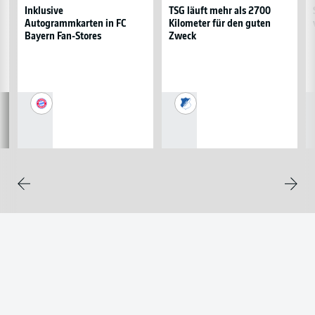
in
mehr
N
Inklusive
TSG läuft mehr als 2700
Autogrammkarten in FC
Kilometer für den guten
FC
als
vo
Bayern Fan-Stores
Zweck
Bayern
2700
E
Fan-
Kilometer
Stores
für
den
guten
FC
TSG
Zweck
Bayern
1899
München
Hoffenheim
Weite
Zurück