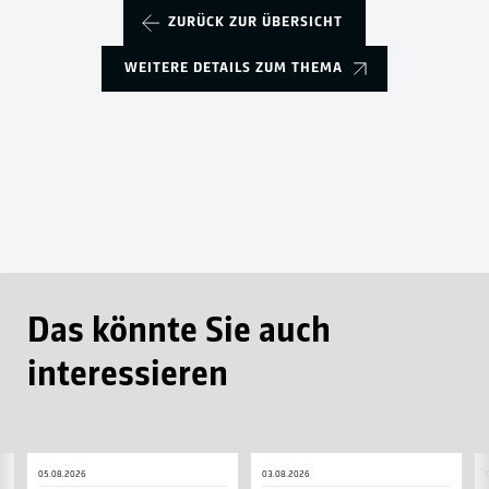
ZURÜCK ZUR ÜBERSICHT
WEITERE DETAILS ZUM THEMA
Das könnte Sie auch
interessieren
Inklusive
TSG
S
05.08.2026
03.08.2026
Autogrammkarten
läuft
d