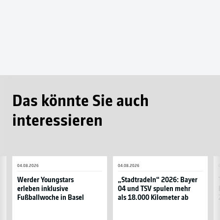
Das könnte Sie auch
interessieren
Werder
„Stadtradeln“
T
04.08.2026
04.08.2026
Youngstars
2026:
lä
erleben
Bayer
m
Werder Youngstars
„Stadtradeln“ 2026: Bayer
erleben inklusive
04 und TSV spulen mehr
inklusive
04
al
Fußballwoche in Basel
als 18.000 Kilometer ab
Fußballwoche
und
2
in
TSV
K
Basel
spulen
fü