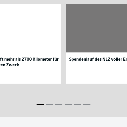
Spendenlauf
des
NLZ
voller
Erfolg
er
ft mehr als 2700 Kilometer für
Spendenlauf des NLZ voller E
ten Zweck
G
Eintracht
99
Braunschweig
ffenheim