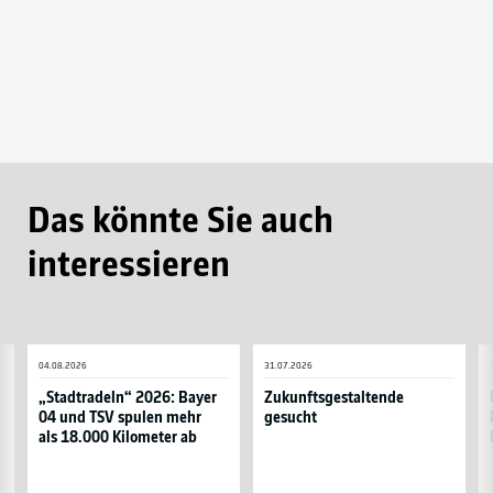
Das könnte Sie auch
interessieren
„Stadtradeln“
Zukunftsgestaltende
H
04.08.2026
31.07.2026
2026:
gesucht
9
Bayer
u
„Stadtradeln“ 2026: Bayer
Zukunftsgestaltende
04 und TSV spulen mehr
gesucht
04
s
als 18.000 Kilometer ab
und
P
TSV
s
spulen
N