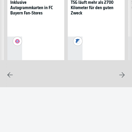
in
mehr
N
Inklusive
TSG läuft mehr als 2700
Autogrammkarten in FC
Kilometer für den guten
FC
als
vo
Bayern Fan-Stores
Zweck
Bayern
2700
E
Fan-
Kilometer
Stores
für
den
guten
FC
TSG
Zweck
Bayern
1899
München
Hoffenheim
Weite
Zurück