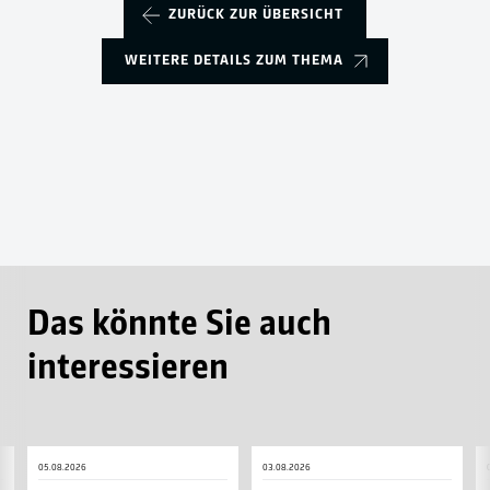
ZURÜCK ZUR ÜBERSICHT
WEITERE DETAILS ZUM THEMA
Das könnte Sie auch
interessieren
Inklusive
TSG
S
05.08.2026
03.08.2026
Autogrammkarten
läuft
d