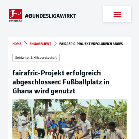
Suche
#BUNDESLIGAWIRKT
HOME
ENGAGEMENT
FAIRAFRIC-PROJEKT ERFOLGREICH ABGESCHLOSSEN: FUSSBALLPLATZ IN GHANA WIRD GENUTZT
Solidarität & Hilfsbereitschaft
fairafric-Projekt erfolgreich
abgeschlossen: Fußballplatz in
Ghana wird genutzt