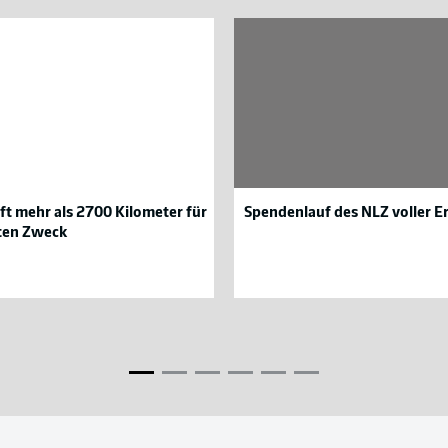
Spendenlauf
des
NLZ
voller
Erfolg
er
ft mehr als 2700 Kilometer für
Spendenlauf des NLZ voller E
ten Zweck
G
Eintracht
99
Braunschweig
ffenheim