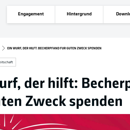
Engagement
Hintergrund
Downl
EIN WURF, DER HILFT: BECHERPFAND FÜR GUTEN ZWECK SPENDEN
eitschaft
urf, der hilft: Beche
uten Zweck spenden