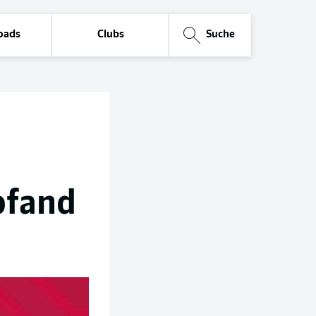
oads
Clubs
Suche
rpfand