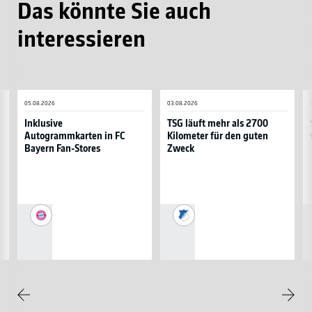
Das könnte Sie auch
interessieren
Inklusive
TSG
S
05.08.2026
03.08.2026
Autogrammkarten
läuft
d
in
mehr
N
Inklusive
TSG läuft mehr als 2700
Autogrammkarten in FC
Kilometer für den guten
FC
als
vo
Bayern Fan-Stores
Zweck
Bayern
2700
E
Fan-
Kilometer
Stores
für
den
guten
FC
TSG
Zweck
Bayern
1899
München
Hoffenheim
Weite
Zurück