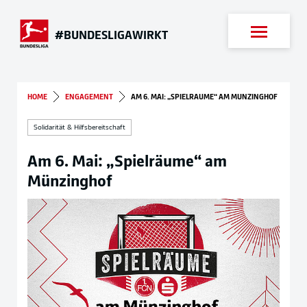
Suche
#BUNDESLIGAWIRKT
HOME
ENGAGEMENT
AM 6. MAI: „SPIELRÄUME“ AM MÜNZINGHOF
Solidarität & Hilfsbereitschaft
Am 6. Mai: „Spielräume“ am
Münzinghof