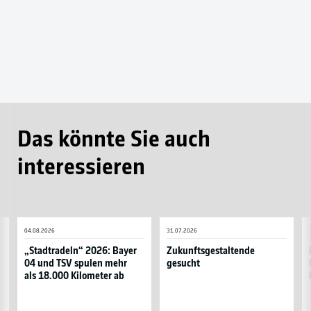
Das könnte Sie auch
interessieren
„Stadtradeln“
Zukunftsgestaltende
H
04.08.2026
31.07.2026
2026:
gesucht
9
Bayer
u
„Stadtradeln“ 2026: Bayer
Zukunftsgestaltende
04 und TSV spulen mehr
gesucht
04
s
als 18.000 Kilometer ab
und
P
TSV
s
spulen
N