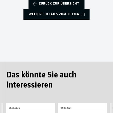
ZURÜCK ZUR ÜBERSICHT
WEITERE DETAILS ZUM THEMA
Das könnte Sie auch
interessieren
Inklusive
„Wie
W
05.08.2026
04.08.2026
Autogrammkarten
viele
Y