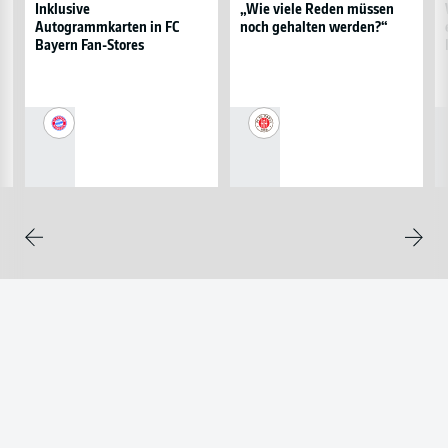
in
Reden
e
Inklusive
„Wie viele Reden müssen
Autogrammkarten in FC
noch gehalten werden?“
FC
müssen
in
Bayern Fan-Stores
Bayern
noch
F
Fan-
gehalten
in
Stores
werden?“
B
FC
FC
Bayern
St.
München
Pauli
Weite
Zurück