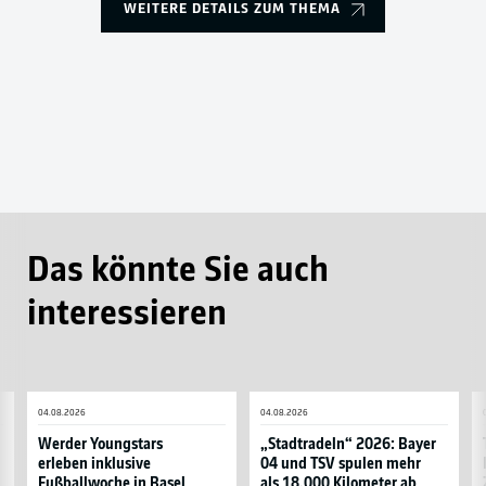
WEITERE DETAILS ZUM THEMA
Das könnte Sie auch
interessieren
Werder
„Stadtradeln“
T
04.08.2026
04.08.2026
Youngstars
2026:
lä
erleben
Bayer
m
Werder Youngstars
„Stadtradeln“ 2026: Bayer
erleben inklusive
04 und TSV spulen mehr
inklusive
04
al
Fußballwoche in Basel
als 18.000 Kilometer ab