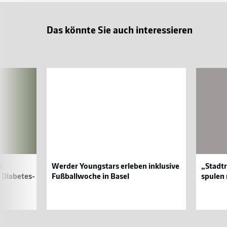
Das könnte Sie auch interessieren
Werder
„Stadtra
Youngstars
2026:
erleben
Bayer
inklusive
04
Fußballwoche
und
in
TSV
Basel
spulen
mehr
als
18.000
d
Werder Youngstars erleben inklusive
„Stadt
Kilomet
 Diabetes-
Fußballwoche in Basel
spulen 
SV
Ba
ab
Werder
04
Bremen
Le