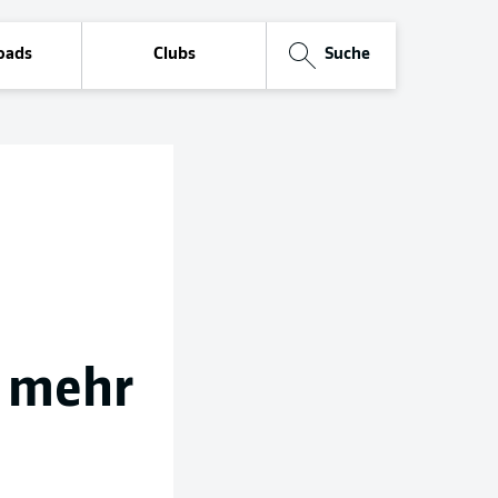
oads
Clubs
Suche
r mehr