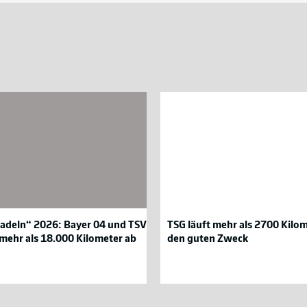
deln“
TSG
läuft
mehr
als
2700
Kilometer
für
den
guten
Zweck
radeln“ 2026: Bayer 04 und TSV
TSG läuft mehr als 2700 Kilom
er
mehr als 18.000 Kilometer ab
den guten Zweck
yer
TSG
1899
verkusen
Hoffenheim