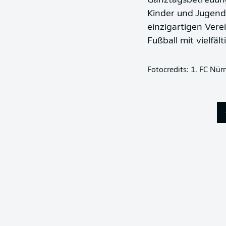
Ganztagsbetreuung
Kinder und Jugendl
einzigartigen Vere
Fußball mit vielf
Fotocredits: 1. FC Nür